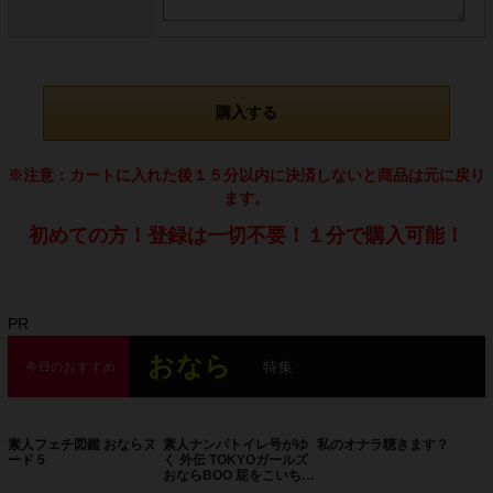
購入する
※注意：カートに入れた後１５分以内に決済しないと商品は元に戻り
ます。
初めての方！登録は一切不要！１分で購入可能！
PR
おなら
特集
今日のおすすめ
素人フェチ図鑑 おならヌ
素人ナンパトイレ号がゆ
私のオナラ聴きます？
ード 5
く 外伝 TOKYOガールズ
おならBOO 屁をこいちま
った女たち おなら100連