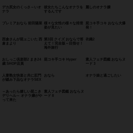
発
デカ尻女のくっさ～いオ
彼女たちこんなオナラを
麗しのオナラ嬢
ナラ
するんです
プレミアおなら 前田陽菜
様々な女性の様々な排泄
屁コキ手コキ おなら大爆
姿が見たい
発！
西倉さんが屁ェこいた 西
第3回 クイズ おならで答
衣織2
倉まより
えて！完全版～目指せ！
海外旅行
おしっこ倶楽部2 まき24
屁コキ手コキ Hyper
素人フェチ図鑑 おならヌ
歳 SHOP店員
ード 3
人妻熟女快楽と共に肛門
おなら
オナラ娘と過ごしたい
が緩み下品なオナラSEX
～あったら嬉しい屁こき
素人フェチ図鑑 おならヌ
デリヘル～ オナラ嬢がや
ード 8
って来た