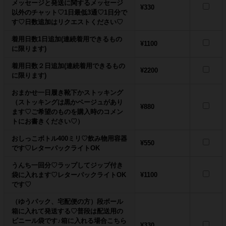
メッセージと発送に関するメッセージ
¥330
以外のチャット♡1日最低3通♡1日分で
す♡日数追加はリクエストください♡
着用日数1日追加(連続着用できるもの
¥1100
に限ります)
着用日数２日追加(連続着用できるもの
¥2200
に限ります)
おまかせ一日履き靴下かストッキング
（ストッキングは黒かベージュがあり
¥880
ます♡ご希望のものを購入時のコメン
トにお書きください♡）
おしっこボトル400ミリ♡飲み物用容器
¥550
です♡レターパックライトOK
うんち一回分♡ラップしてジップ付き
袋に入れます♡レターパックライトOK
¥1100
です♡
（ゆうパック、宅配便の方）段ボール
箱に入れて発送する♡普段は配送用の
ビニール袋です♪箱に入れる場合こちら
¥330