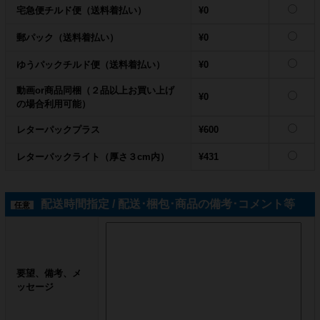
宅急便チルド便（送料着払い）
¥0
郵パック（送料着払い）
¥0
ゆうパックチルド便（送料着払い）
¥0
動画or商品同梱（２品以上お買い上げ
¥0
の場合利用可能）
レターパックプラス
¥600
レターパックライト（厚さ３cm内）
¥431
配送時間指定 / 配送･梱包･商品の備考･コメント等
任意
要望、備考、メ
ッセージ