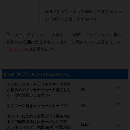
違法にならないように編集してますがえっ
ちに撮れたと思います(⑉︎• •⑉︎)♡︎
※「メールアドレス」「カカオ」「LINE」「ツイッター」等の
連絡先の公開は禁止されています。公開されている場合は、
お
問い合わせ
(違反通告)下さい。
オプション
任意
(※料金は税込です)
メッセージカード♡（キスマーク付き
と被るのでメッセージカードはどちら
¥0
か一つでお願いします♡）
キスマーク付きメッセージカード♡
¥0
タッパーに入れてお届け♡（厚みが出
るので配送方法はレターパックプラ
¥110
ス、ゆうパック、宅配便のいずれかの