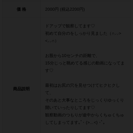
価 格
2000円 (税込2200円)
ドアップで観察してます♡
初めて自分のをしっかり見ました（∩⸝⸝>
<⸝⸝∩）
お股から10センチの距離で、
15分じっと眺めてる感じの動画になってま
す♡
最初はお尻の穴を見せつけてヒクヒクし
商品説明
て、
そのあと大事なところをじっくりゆっくり
開いていったりしてます♡
観察動画のつもりが途中からくちゅくちゅ
してしまってます｡ﾟ･ (>﹏<) ･ﾟ｡