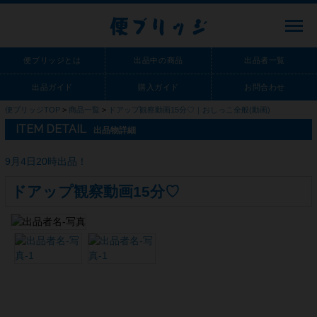
便ブリッジ
便ブリッジとは
出品中の商品
出品者一覧
出品ガイド
購入ガイド
お問合わせ
便ブリッジTOP
>
商品一覧
>
ドアップ観察動画15分♡｜おしっこ全般(動画)
ITEM DETAIL
出品物詳細
9月4日20時出品！
ドアップ観察動画15分♡