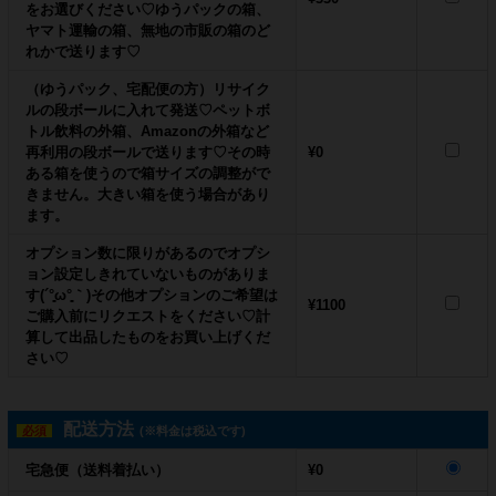
をお選びください♡ゆうパックの箱、
ヤマト運輸の箱、無地の市販の箱のど
れかで送ります♡
（ゆうパック、宅配便の方）リサイク
ルの段ボールに入れて発送♡ペットボ
トル飲料の外箱、Amazonの外箱など
再利用の段ボールで送ります♡その時
¥0
ある箱を使うので箱サイズの調整がで
きません。大きい箱を使う場合があり
ます。
オプション数に限りがあるのでオプシ
ョン設定しきれていないものがありま
す(´°̥̥̥̥̥̥̥̥ω°̥̥̥̥̥̥̥̥｀)その他オプションのご希望は
¥1100
ご購入前にリクエストをください♡計
算して出品したものをお買い上げくだ
さい♡
配送方法
必須
(※料金は税込です)
宅急便（送料着払い）
¥0