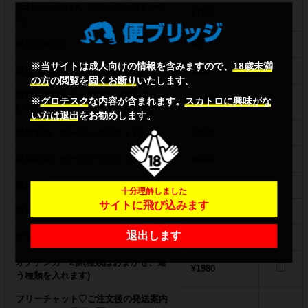
1日着用済みぱんつ(デザインおまかせ
¥1100
♡)
着用写真1枚
¥0
※当サイトは成人向けの情報を含みますので、
18歳未満
着用写真2枚（ポーズおまかせ）
¥880
の方
の閲覧を
固くお断り
いたします。
着用写真2枚(ポーズ指定、慣れていな
※
グロテスク
な内容が含まれます。
スカトロに興味がな
¥1650
いので詳しく教えて欲しいです♡)
い方は退出
をお勧めします。
着用動画 ポーズリクエスト1分
¥1650
着用動画 ポーズリクエスト3分
¥4400
着用動画 おまかせ1分
¥880
十分理解しました
サイトに飛び込みます
着用動画 おまかせ3分
¥2200
退出します
オナテンガ(種類はおまかせ)
¥1100
オナテンガ 2個(種類はおまかせ、違
¥1980
う種類を入れます)
フリーチャット♡ご注文後の発送案内